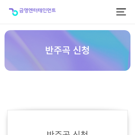
반
주
곡
신
청
반주곡 신청
반주곡 신청