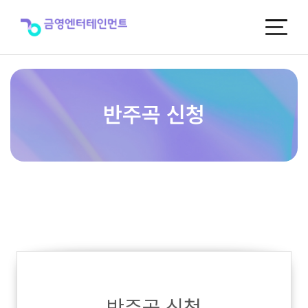
반
주
곡
신
청
반주곡 신청
반주곡 신청