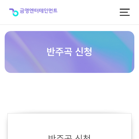
반
주
곡
신
청
반주곡 신청
반주곡 신청