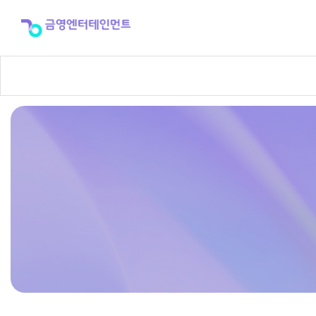
반
주
곡
신
청