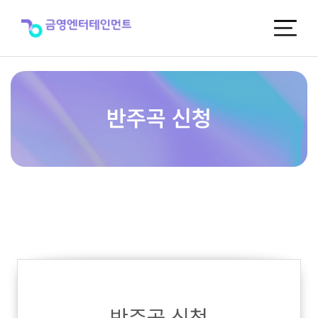
반
주
곡
신
청
반주곡 신청
반주곡 신청