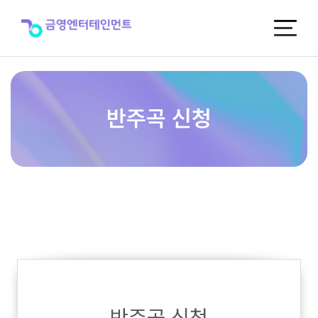
반
주
곡
신
청
반주곡 신청
반주곡 신청