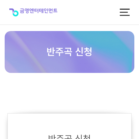
반
주
곡
신
청
반주곡 신청
반주곡 신청