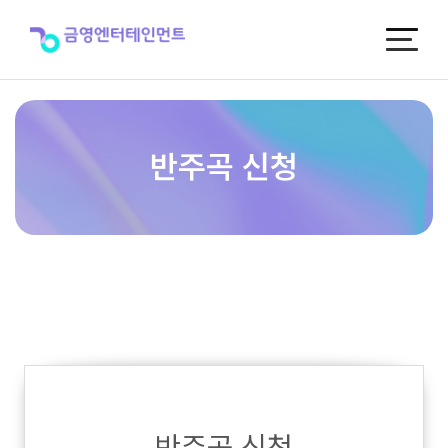
반
주
곡
신
청
반주곡 신청
반주곡 신청