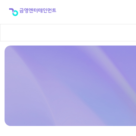
반
주
곡
신
청