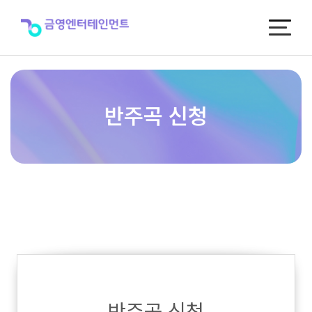
반
주
곡
신
청
반주곡 신청
반주곡 신청