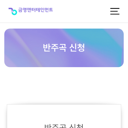
반
주
곡
신
청
반주곡 신청
반주곡 신청