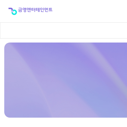
반
주
곡
신
청