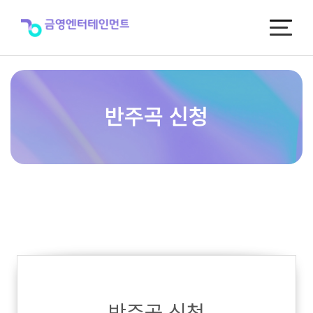
반
주
곡
신
청
반주곡 신청
반주곡 신청