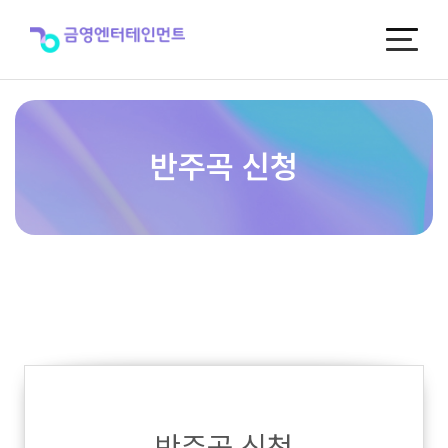
반
주
곡
신
청
반주곡 신청
반주곡 신청