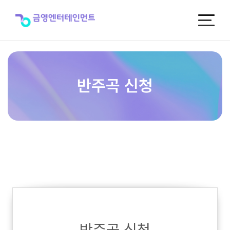
반
주
곡
신
청
반주곡 신청
반주곡 신청