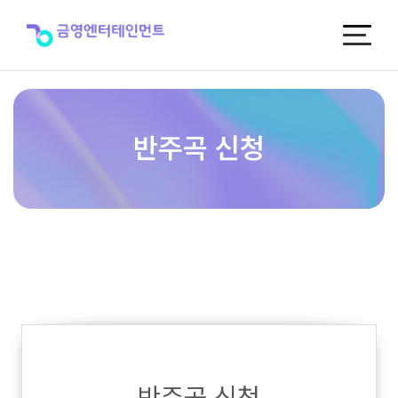
반
주
곡
신
청
반주곡 신청
반주곡 신청