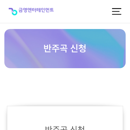
반
주
곡
신
청
반주곡 신청
반주곡 신청