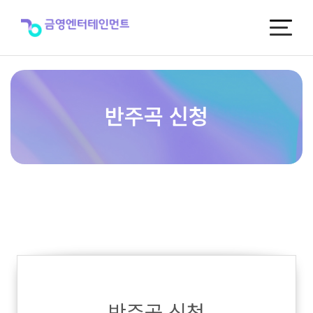
반
주
곡
신
청
반주곡 신청
반주곡 신청