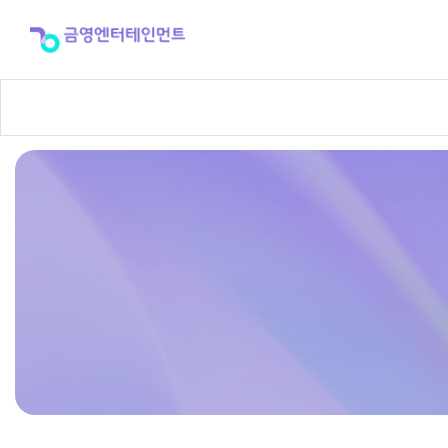
반
주
곡
신
청