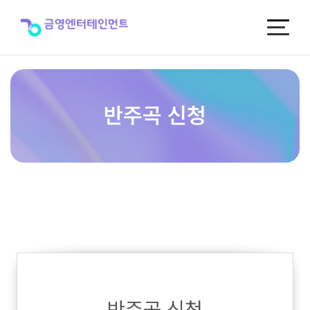
반
주
곡
신
청
반주곡 신청
반주곡 신청