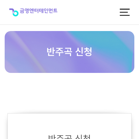
반
주
곡
신
청
반주곡 신청
반주곡 신청