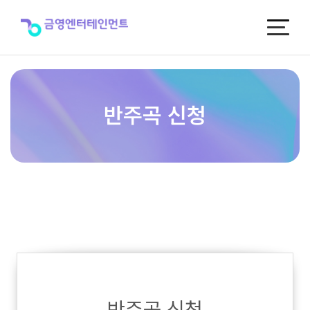
반
주
곡
신
청
반주곡 신청
반주곡 신청