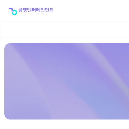
반
주
곡
신
청