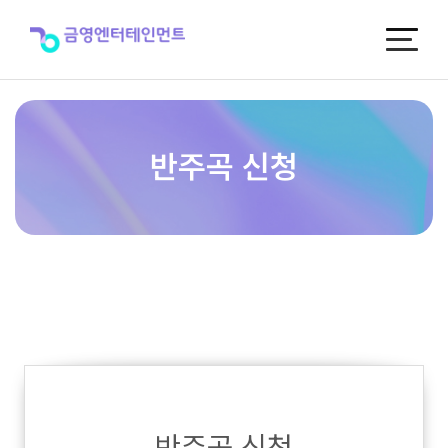
반
주
곡
신
청
반주곡 신청
반주곡 신청