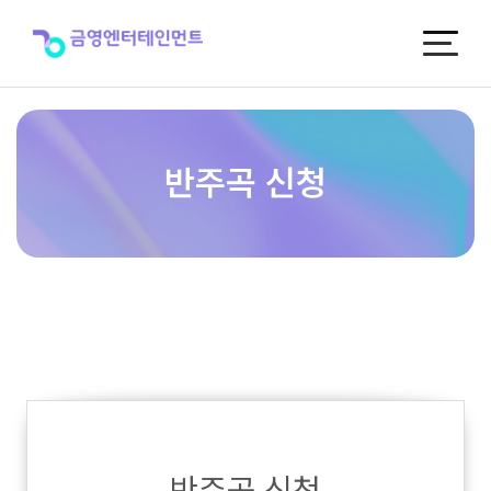
반
주
곡
신
청
반주곡 신청
반주곡 신청