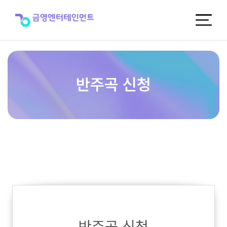
반
주
곡
신
청
반주곡 신청
반주곡 신청