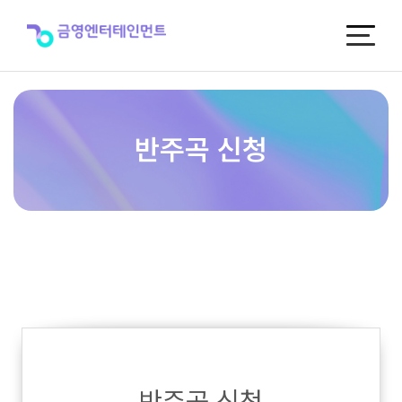
반
주
곡
신
청
반주곡 신청
반주곡 신청