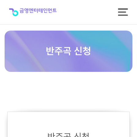
반
주
곡
신
청
반주곡 신청
반주곡 신청