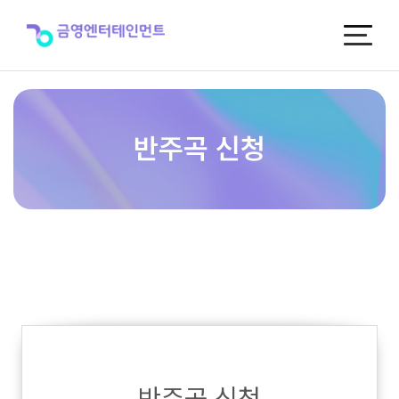
반
주
곡
신
청
반주곡 신청
반주곡 신청