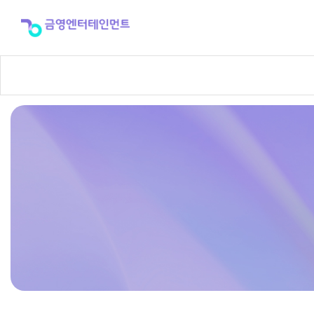
반
주
곡
신
청