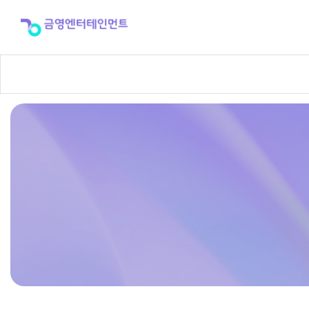
반
주
곡
신
청