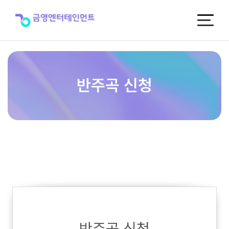
반
주
곡
신
청
반주곡 신청
반주곡 신청