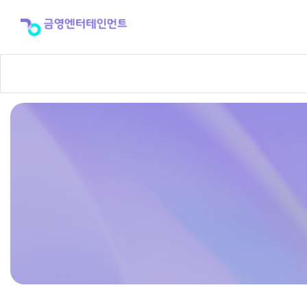
반
주
곡
신
청