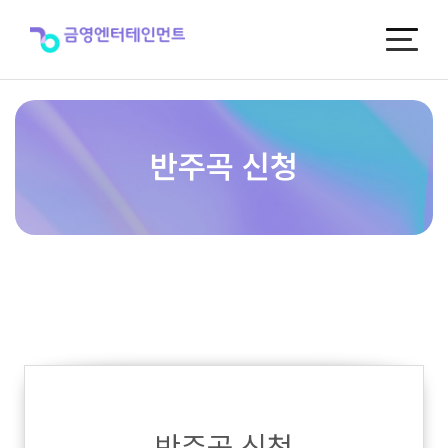
반
주
곡
신
청
반주곡 신청
반주곡 신청