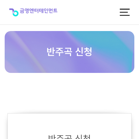
반
주
곡
신
청
반주곡 신청
반주곡 신청