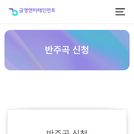
반
주
곡
신
청
반주곡 신청
반주곡 신청