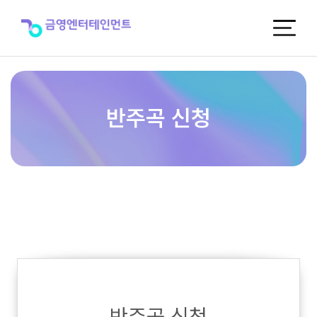
반
주
곡
신
청
반주곡 신청
반주곡 신청