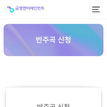
반
주
곡
신
청
반주곡 신청
반주곡 신청