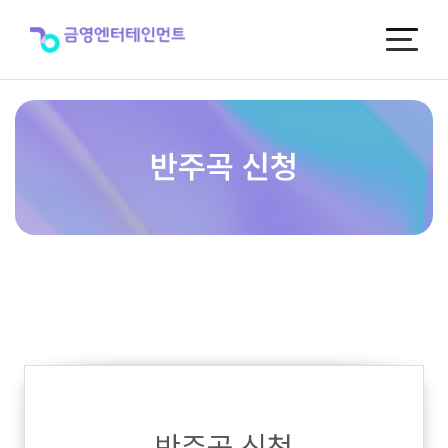
반
주
곡
신
청
반주곡 신청
반주곡 신청