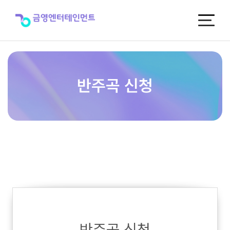
반
주
곡
신
청
반주곡 신청
반주곡 신청