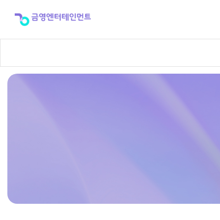
반
주
곡
신
청