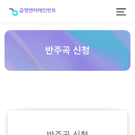
반
주
곡
신
청
반주곡 신청
반주곡 신청