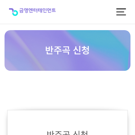
반
주
곡
신
청
반주곡 신청
반주곡 신청