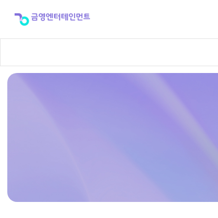
반
주
곡
신
청