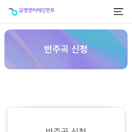
반
주
곡
신
청
반주곡 신청
반주곡 신청