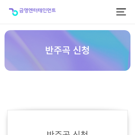
반
주
곡
신
청
반주곡 신청
반주곡 신청