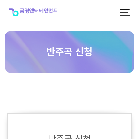
반
주
곡
신
청
반주곡 신청
반주곡 신청