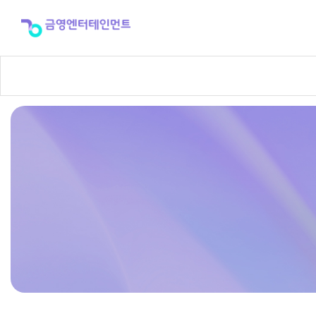
반
주
곡
신
청