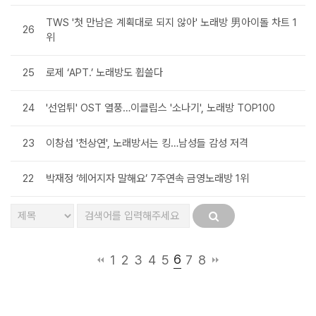
TWS '첫 만남은 계획대로 되지 않아' 노래방 男아이돌 차트 1
26
위
25
로제 ‘APT.’ 노래방도 휩쓸다
24
'선업튀' OST 열풍…이클립스 '소나기', 노래방 TOP100
23
이창섭 '천상연', 노래방서는 킹…남성들 감성 저격
22
박재정 ‘헤어지자 말해요’ 7주연속 금영노래방 1위
6
1
2
3
4
5
7
8