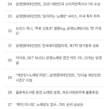
34
금영엔터테인먼트, 2021 대한민국 소비자만족지수 1위 수상
33
금영엔터테인먼트 ‘읽어주는 노래방’ 서비스, 미국 특허 취득
뉴진스 하니, '푸른 산호초' 열풍ing..금영노래방서도 '핫 키워
32
드'
31
금영엔터테인먼트 전국대리점협의회, 제7차 정기총회 성료
아이유, SKT NUGU 금영노래방 연간 차트 1위…10위는 임영
30
웅
"세븐틴+노래방 타임"…금영엔터테인먼트, '인더숲 세븐틴편
29
시즌2' 지원
28
울릉독도사랑 동참 노래방 금영…독도사랑본부에 물품후원
27
'캐치! 티니핑', 노래방도 접수…차트 순위 급상승