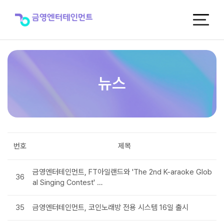
뉴
스
뉴스
번호
제목
금영엔터테인먼트, FT아일랜드와 'The 2nd K-araoke Glob
36
al Singing Contest' …
35
금영엔터테인먼트, 코인노래방 전용 시스템 16일 출시