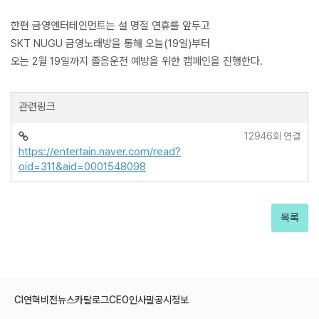
한편 금영엔터테인먼트는 설 명절 연휴를 앞두고
SKT NUGU 금영노래방을 통해 오늘(19일)부터
오는 2월 19일까지 졸음운전 예방을 위한 캠페인을 진행한다.
관련링크
12946회 연결
https://entertain.naver.com/read?
oid=311&aid=0001548098
목록
CI
연혁
비전
뉴스
카탈로그
CEO인사말
공시정보