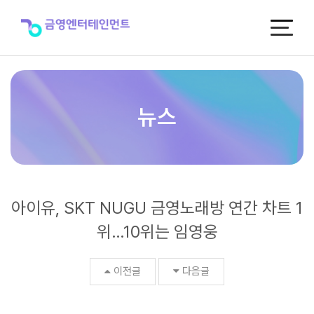
아
이
유,
SKT
NUGU
금
영
노
뉴스
래
방
연
간
차
트
아이유, SKT NUGU 금영노래방 연간 차트 1
1
위…
위…10위는 임영웅
10
위
는
이전글
다음글
임
영