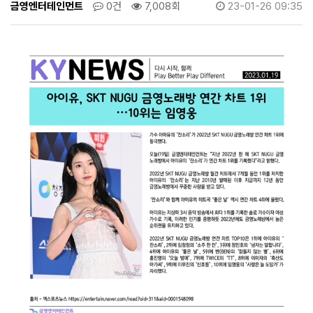
웅
금영엔터테인먼트
0건
7,008회
23-01-26 09:35
>
뉴
스